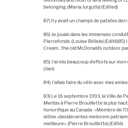
festivities and most of all a feeling of
belonging. (Maria Jurgutis) (Edited)
87) Il y avait un champs de patates derr
86) Je jouais dans les immenses conduit
Pierrefonds. (Louise Bélisle) (Edité)85
Cream…the old McDonald’s outdoor pa
85) J’ai mis beaucoup d’efforts sur mon
(Jian)
84) J’allais faire du vélo avec mes amies 
83) Le 16 septembre 1993, la Ville de P
Meritas
à Pierre Brouillette la plus haut
honorifique au Canada : «Membre de l’O
latine «desiderantes meliorem patriam»
meilleure». (Pierre Brouillette) (Edité)