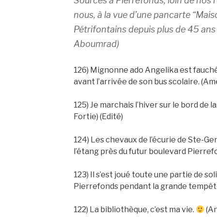
Sources à Pierrefonds, loin de nos r
nous, à la vue d’une pancarte “Mais
Pétrifontains depuis plus de 45 an
Aboumrad)
126) Mignonne ado Angelika est fauch
avant l’arrivée de son bus scolaire. (Am
125) Je marchais l’hiver sur le bord de l
Fortie) (Edité)
124) Les chevaux de l’écurie de Ste-Ge
l’étang près du futur boulevard Pierrefon
123) Il s’est joué toute une partie de sol
Pierrefonds pendant la grande tempête 
122) La bibliothèque, c’est ma vie.
(A