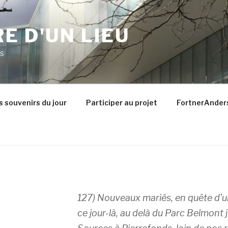
E D'UN LIEU
ds
s souvenirs du jour
Participer au projet
FortnerAnder
127) Nouveaux mariés, en quête d’
ce jour-là, au delà du Parc Belmont