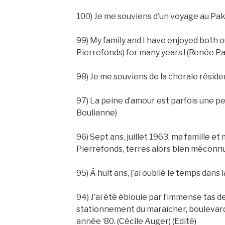
100) Je me souviens d’un voyage au Pakis
99) My family and I have enjoyed both o
Pierrefonds) for many years ! (Renée Pa
98) Je me souviens de la chorale résiden
97) La peine d’amour est parfois une pe
Boulianne)
96) Sept ans, juillet 1963, ma famille 
Pierrefonds, terres alors bien méconnu
95) À huit ans, j’ai oublié le temps dans 
94) J’ai été éblouie par l’immense tas de
stationnement du maraîcher, boulevard
année ‘80. (Cécile Auger) (Edité)