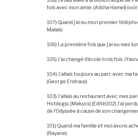
108) J’étais allée à la bibliothèque de 
fois avec mon amie. (Alisha Hamel) (voi
107) Quand j’ai eu mon premier téléphone
Malak)
106) La première fois que j’ai eu mes l
105) J’ai changé d’école trois fois. (Yasn
104) J’allais toujours au parc avec ma fam
(George Endraus)
103) J’allais au restaurant avec mes pa
Hotdogs). (Makycs) (Edité)102) J’ai perd
de l’Odyssée à cause de son changement
101) Quand ma famille et moi avons ach
(Rayane)