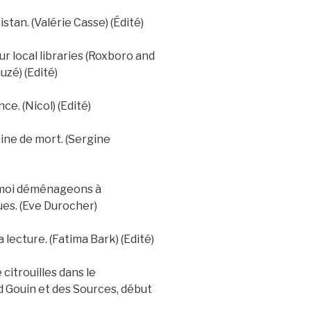
tan. (Valérie Casse) (Édité)
ur local libraries (Roxboro and
uzé) (Edité)
ce. (Nicol) (Edité)
ine de mort. (Sergine
et moi déménageons à
es. (Eve Durocher)
la lecture. (Fatima Bark) (Edité)
 citrouilles dans le
 Gouin et des Sources, début