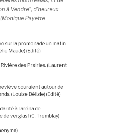
epères montréalais, fit de
on à Vendre”, d’heureux
s (Monique Payette
ée sur la promenade un matin
élie Maude) (Edité)
a Rivière des Prairies. (Laurent
neviève couraient autour de
ds. (Louise Bélisle) (Edité)
idarité à l’aréna de
de verglas ! (C. Tremblay)
nonyme)