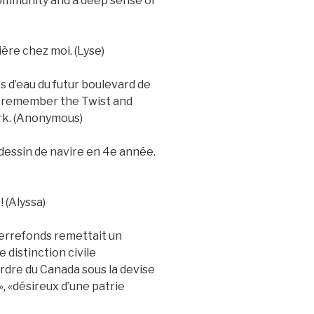
 community and a deep sense of
ière chez moi. (Lyse)
s d’eau du futur boulevard de
) I remember the Twist and
rk. (Anonymous)
 dessin de navire en 4e année.
! (Alyssa)
ierrefonds remettait un
e distinction civile
rdre du Canada sous la devise
, «désireux d’une patrie