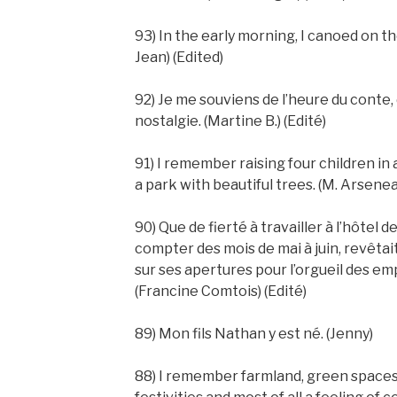
93) In the early morning, I canoed on th
Jean) (Edited)
92) Je me souviens de l’heure du conte, 
nostalgie. (Martine B.) (Edité)
91) I remember raising four children in
a park with beautiful trees. (M. Arseneau
90) Que de fierté à travailler à l’hôtel d
compter des mois de mai à juin, revêtait
sur ses apertures pour l’orgueil des em
(Francine Comtois) (Edité)
89) Mon fils Nathan y est né. (Jenny)
88) I remember farmland, green spaces, 