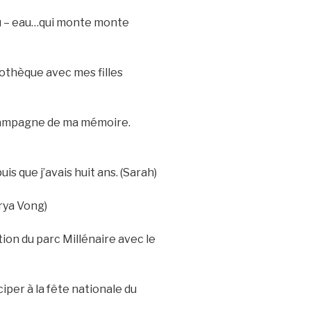
au – eau…qui monte monte
iothèque avec mes filles
e campagne de ma mémoire.
uis que j’avais huit ans. (Sarah)
orya Vong)
ation du parc Millénaire avec le
iciper à la fête nationale du