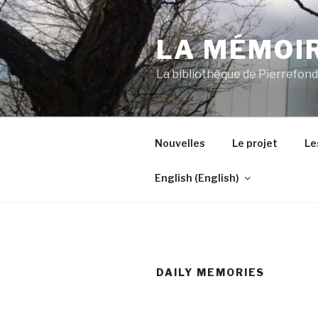
Skip
to
LA MÉMOIR
content
La bibliothèque de Pierrefon
Nouvelles
Le projet
Le
English
(
English
)
DAILY MEMORIES